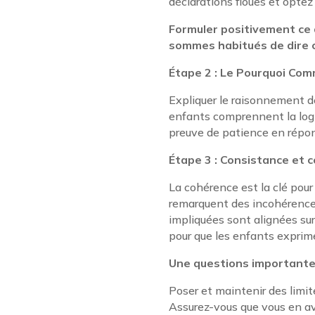
déclarations floues et optez
Formuler positivement ce 
sommes habitués de dire c
Étape 2 : Le Pourquoi Co
Expliquer le raisonnement de
enfants comprennent la logiq
preuve de patience en répon
Étape 3 : Consistance et
La cohérence est la clé pour 
remarquent des incohérences
impliquées sont alignées su
pour que les enfants exprime
Une questions importante :
Poser et maintenir des limi
Assurez-vous que vous en ave