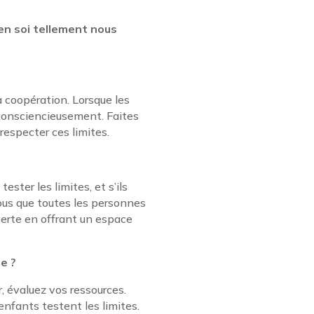
en soi tellement nous
a coopération. Lorsque les
e consciencieusement. Faites
especter ces limites.
ster les limites, et s’ils
ous que toutes les personnes
verte en offrant un espace
e ?
, évaluez vos ressources.
enfants testent les limites.