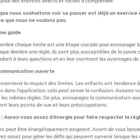
 pour des énoncés directs et faciles à comprendre.
que nous souhaitons voir se passer est déjà un exercice 
e que nous ne voulons pas.
mme guide
rrière chaque limite est une étape cruciale pour encourager l
ue derrière une règle, ils sont plus susceptibles de la suivr
dant à leurs questions et en leur montrant les avantages de r
 communication ouverte
maintenir le respect des limites. Les enfants ont tendance à te
 dans l’application, cela peut semer la confusion. Assurez-v
r les mêmes règles. De plus, encouragez la communication ou
nt leurs points de vue et leurs préoccupations.
 Aurez-vous assez d’énergie pour faire respecter la règl
tes peut être énergétiquement exigeant. Avant de vous lancer
z assez pour gérer les défis qui peuvent survenir lorsque les 