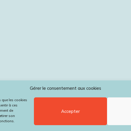
Gérer le consentement aux cookies
es que les cookies
entir à ces
ement de
Accepter
etirer son
fonctions.