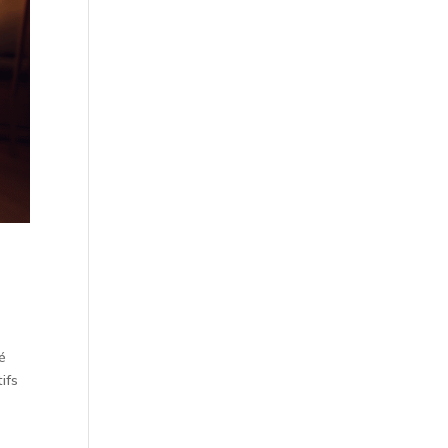
é
ifs